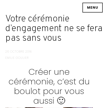
Accéder
MENU
au
contenu
Votre cérémonie
principal
d’engagement ne se fera
pas sans vous
26 OCTOBRE 2018
EMILIE GOULIER
Créer une
cérémonie, c’est du
boulot pour vous
aussi 🙂