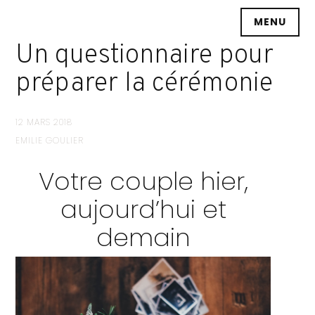
Accéder
MENU
au
contenu
Un questionnaire pour
principal
préparer la cérémonie
12 MARS 2018
EMILIE GOULIER
Votre couple hier,
aujourd’hui et
demain