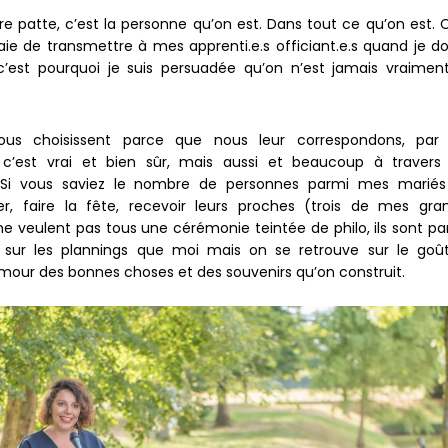
re patte, c’est la personne qu’on est. Dans tout ce qu’on est. C
ssaie de transmettre à mes apprenti.e.s officiant.e.s quand je d
c’est pourquoi je suis persuadée qu’on n’est jamais vraimen
nous choisissent parce que nous leur correspondons, par
’est vrai et bien sûr, mais aussi et beaucoup à travers
. Si vous saviez le nombre de personnes parmi mes mariés
, faire la fête, recevoir leurs proches (trois de mes gra
s ne veulent pas tous une cérémonie teintée de philo, ils sont pa
s sur les plannings que moi mais on se retrouve sur le goû
’amour des bonnes choses et des souvenirs qu’on construit.