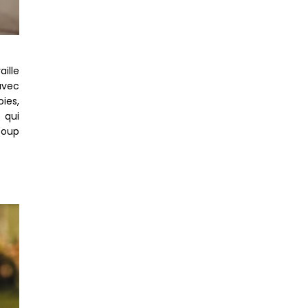
aille
avec
ies,
 qui
coup