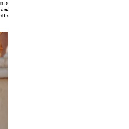
s le
 des
ette