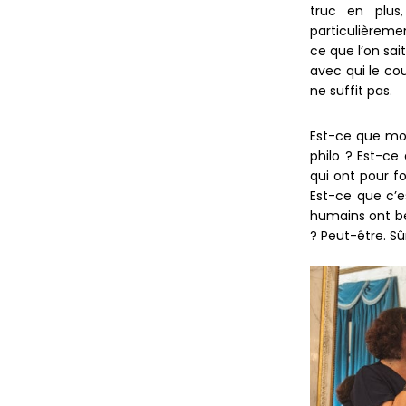
truc en plus
particulièreme
ce que l’on sa
avec qui le cou
ne suffit pas.
Est-ce que mon
philo ? Est-ce
qui ont pour f
Est-ce que c’e
humains ont be
? Peut-être. S