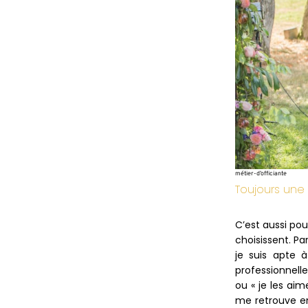
métier-d’officiante
Toujours une
C’est aussi po
choisissent. P
je suis apte 
professionnell
ou « je les ai
me retrouve e