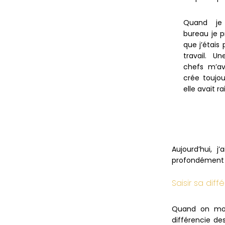
Quand je 
bureau je p
que j’étais
travail. 
chefs m’ava
crée toujo
elle avait ra
Aujourd’hui, 
profondément 
Saisir sa dif
Quand on mont
différencie de