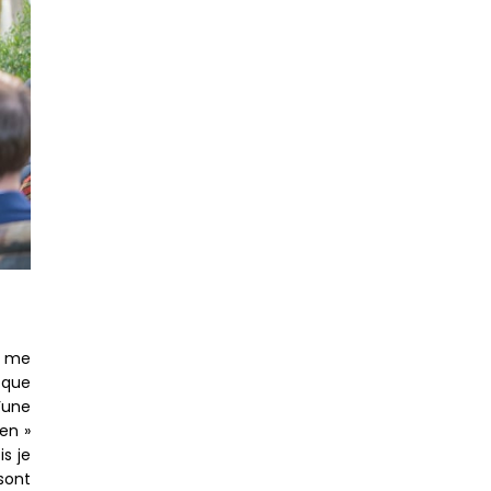
s me
 que
’une
en »
s je
sont