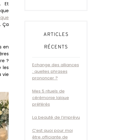
. Et
 que
ïque
. Ça
ARTICLES
s en
RÉCENTS
ères
re ?
Echange des alliances
 les
: quelles phrases
 vie
prononcer ?
Mes 5 rituels de
cérémonie laïque
préférés
La beauté de l’imprévu
C’est quoi pour moi
être officiante de