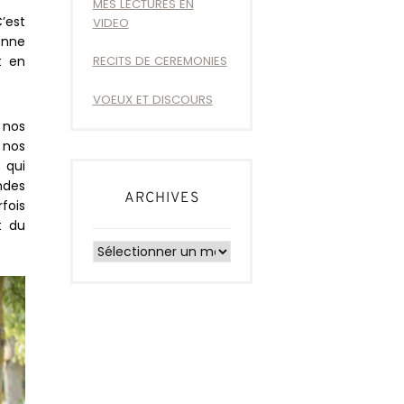
MES LECTURES EN
’est
VIDEO
onne
t en
RECITS DE CEREMONIES
VOEUX ET DISCOURS
 nos
 nos
 qui
ndes
ARCHIVES
rfois
t du
Archives