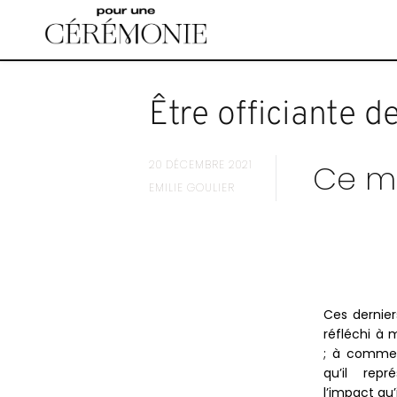
Accéder
au
contenu
principal
Être officiante 
20 DÉCEMBRE 2021
Ce mé
EMILIE GOULIER
Ces dernier
réfléchi à 
; à commen
qu’il rep
l’impact qu’