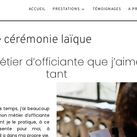
laïque
ACCUEIL
PRESTATIONS
TÉMOIGNAGES
A P
de cérémonie laïque
tier d’officiante que j’aim
tant
s temps, j’ai beaucoup
mon métier d’officiante
t je le pratique, à ce
résente pour moi, à
il a dans ma propre vie.