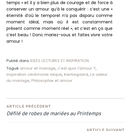
temps » et il y a bien plus de courage et de force à
conserver un amour qu’à le conquérir : c’est une «
éternité d’où le temporel n’a pas disparu comme
moment idéal, mais où il est constamment
présent comme moment réel », et c’est en ça que
c’est beau ! Donc mariez-vous et faites vivre votre
amour !
Publié dans
IDEES LECTURES ET INSPIRATION
Tagué
amour et mariage
,
c'est quoi l'amour ?
,
inspiration cérémonie laïque
,
Kierkegaard
,
La valeur
du mariage
,
Philosophie et amour
Navigation
ARTICLE PRÉCÉDENT
Défilé de robes de mariées au Printemps
de
ARTICLE SUIVANT