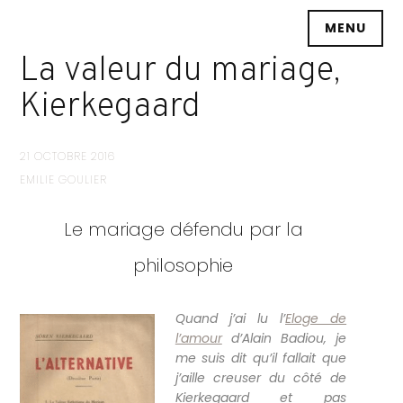
Accéder
MENU
au
contenu
La valeur du mariage,
principal
Kierkegaard
21 OCTOBRE 2016
EMILIE GOULIER
Le mariage défendu par la
philosophie
Quand j’ai lu l’
Eloge de
l’amour
d’Alain Badiou, je
me suis dit qu’il fallait que
j’aille creuser du côté de
Kierkegaard et pas