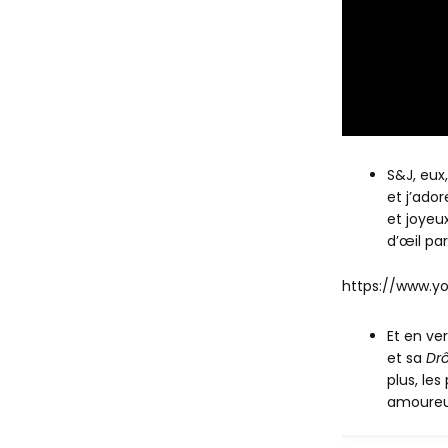
S&J, eux
et j’ador
et joyeu
d’œil pa
https://www.y
Et en ve
et sa
Drô
plus, le
amoureux