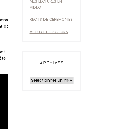
MES LECTURES EN
VIDEO
RECITS DE CEREMONIES
sons
nt et
VOEUX ET DISCOURS
mot
fête
ARCHIVES
Archives