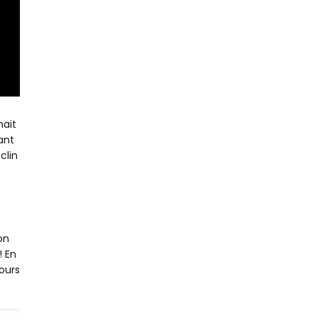
hait
ant
clin
on
! En
ours