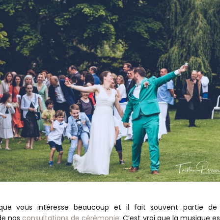
que vous intéresse beaucoup et il fait souvent partie de
 de nos
consultations de cérémonie
. C’est vrai que la musique e