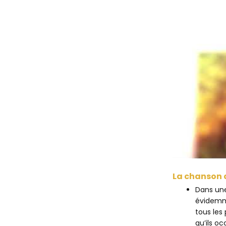
La chanson 
Dans une
évidemme
tous les 
qu’ils o