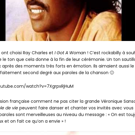
, ont choisi Ray Charles et
I Got A Woman
! C’est rockabilly à sou
e le ton que cela donne à la fin de leur cérémonie. Un ton sautill
x après des moments très forts en émotion. Ils aimaient aussi le 
rfaitement second degré aux paroles de la chanson 🙂
outube.com/watch?v=7XgrpxRjHuM
rsion française comment ne pas citer la grande Véronique Sans
le de vie
peuvent faire danser et chanter vos invités avec vous 
s paroles sont merveilleuses au niveau du message : « On est touj
 et on fait ce qu’on a envie » !