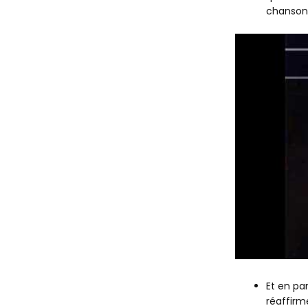
chanson 
Et en pa
réaffirm