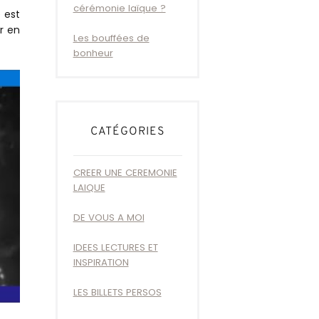
cérémonie laïque ?
 est
r en
Les bouffées de
bonheur
CATÉGORIES
CREER UNE CEREMONIE
LAIQUE
DE VOUS A MOI
IDEES LECTURES ET
INSPIRATION
LES BILLETS PERSOS