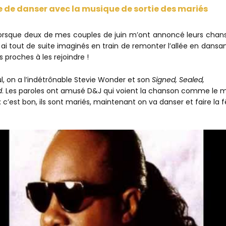
e de danser avec
la musique de sortie des mariés
orsque deux de mes couples de juin m’ont annoncé leurs chan
es ai tout de suite imaginés en train de remonter l’allée en dansa
s proches à les rejoindre !
l, on a l’indétrônable Stevie Wonder et son
Signed, Sealed,
d
. Les paroles ont amusé D&J qui voient la chanson comme le 
 : c’est bon, ils sont mariés, maintenant on va danser et faire la 