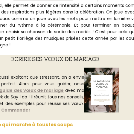
l, elle permet de donner de l’intensité à certains moments c
 des respirations plus légères dans la célébration. On joue avec
caux comme on joue avec les mots pour mettre en lumière v
er du rythme à la cérémonie. Et pour terminer en beauté
en choisir sa chanson de sortie des mariés ! C’est pour cela qu
n petit florilège des musiques prisées cette année par les cou
gne !
ECRIRE SES VOEUX DE MARIAGE
aussi exaltant que stressant, on a envie
parfait. Alors, pour vous guider, nous
 guide des vœux de mariage
avec ma
 de Say I do ! Il réunit tous nos conseils,
et des exemples pour réussir ses vœux.
!
Commander
 qui marche à tous les coups