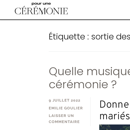
Accéder
au
contenu
principal
Étiquette :
sortie de
Quelle musique
cérémonie ?
9 JUILLET 2022
Donner
EMILIE GOULIER
mariés
LAISSER UN
COMMENTAIRE