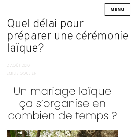
Accéder
MENU
au
contenu
Quel délai pour
principal
préparer une cérémonie
laïque?
2 AOÛT 2016
EMILIE GOULIER
Un mariage laïque
ça s’organise en
combien de temps ?