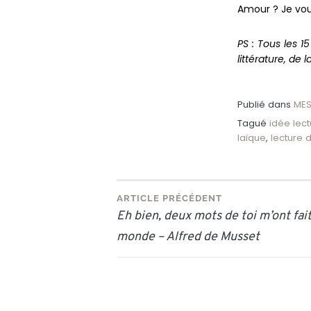
Amour ? Je vo
PS : Tous les 1
littérature, de 
Publié dans
MES
Tagué
idée lec
laïque
,
lecture 
Navigation
ARTICLE PRÉCÉDENT
Eh bien, deux mots de toi m’ont fait
de
monde – Alfred de Musset
l’article