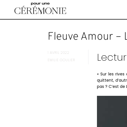
Accéder
au
contenu
principal
Fleuve Amour – 
1 AVRIL 2022
Lectur
EMILIE GOULIER
« Sur les rives
quittent, d’aut
pas ? C’est de L