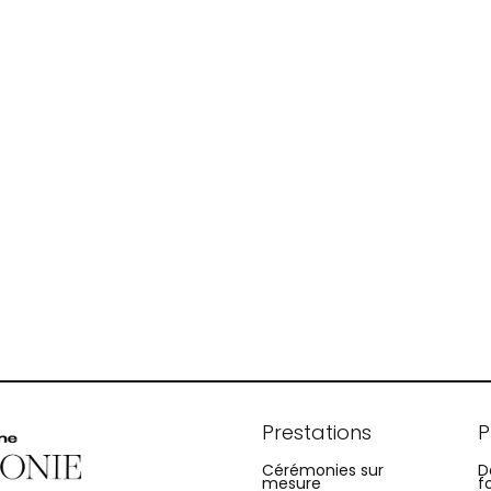
Prestations
P
Cérémonies sur
D
mesure
f