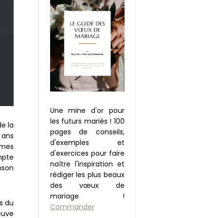
Une mine d'or pour
les futurs mariés ! 100
de la
pages de conseils,
5 ans
d'exemples et
mmes
d'exercices pour faire
mpte
naître l'inspiration et
nson
rédiger les plus beaux
des vœux de
mariage !
es du
Commander
euve