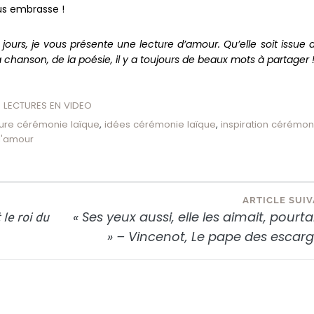
us embrasse !
5 jours, je vous présente une lecture d’amour. Qu’elle soit issue 
la chanson, de la poésie, il y a toujours de beaux mots à partager 
 LECTURES EN VIDEO
ture cérémonie laïque
,
idées cérémonie laïque
,
inspiration cérémon
d'amour
ARTICLE SUI
« Ses yeux aussi, elle les aimait, pourt
 le roi du
» – Vincenot, Le pape des escar