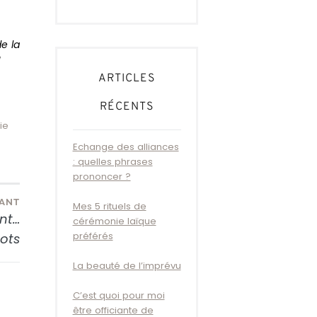
de la
!
ARTICLES
RÉCENTS
ie
Echange des alliances
: quelles phrases
prononcer ?
VANT
Mes 5 rituels de
ant…
cérémonie laïque
préférés
gots
La beauté de l’imprévu
C’est quoi pour moi
être officiante de