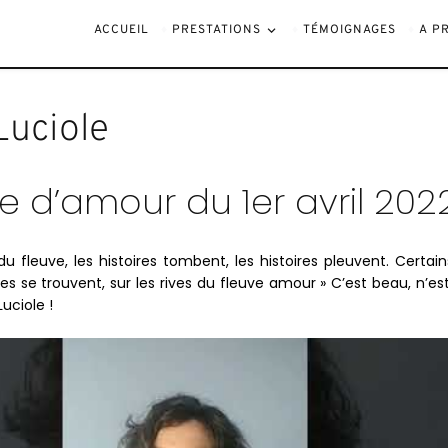
Fleuve Amour – Luciol
ACCUEIL
PRESTATIONS
TÉMOIGNAGES
A P
Luciole
e d’amour du 1er avril 202
 du fleuve, les histoires tombent, les histoires pleuvent. Certai
res se trouvent, sur les rives du fleuve amour » C’est beau, n’e
uciole !