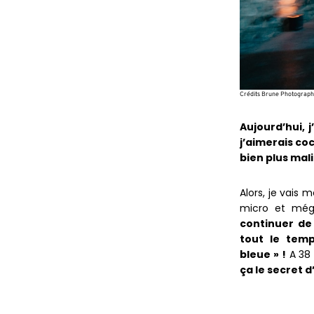
Crédits Brune Photograph
Aujourd’hui, 
j’aimerais coc
bien plus mal
Alors, je vais 
micro et méga
continuer de
tout le temp
bleue » !
A 38 
ça le secret d