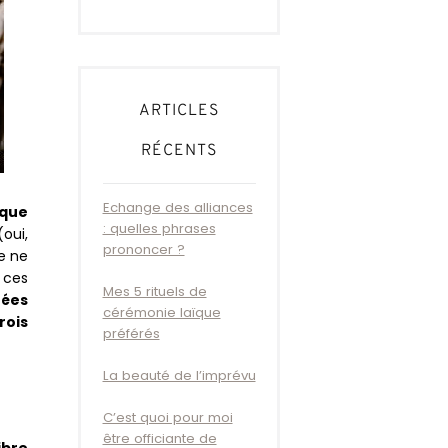
ARTICLES
RÉCENTS
Echange des alliances
 que
: quelles phrases
(oui,
prononcer ?
e ne
 ces
Mes 5 rituels de
nées
cérémonie laïque
rois
préférés
La beauté de l’imprévu
C’est quoi pour moi
être officiante de