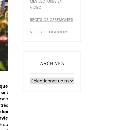
MES LECTURES EN
VIDEO
RECITS DE CEREMONIES
VOEUX ET DISCOURS
ARCHIVES
Archives
 que
 art
 mon
très
 les
nvie
e du