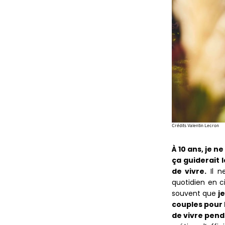
Crédits Valentin Lecron
À 10 ans, je n
ça guiderait l
de vivre.
Il n
quotidien en c
souvent que
j
couples pour 
de vivre pend