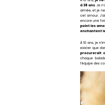
À 10 ans,
je ne
à 38 ans
. Je n
aimée, et je n
cet amour. J’ai
encore une fois
point les amou
enchantent le
À 10 ans, je n’
exister que da
procurerait 
chaque balade
l’équipe des co