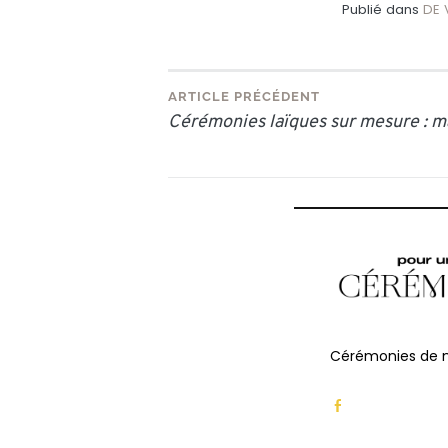
Publié dans
DE 
Navigation
ARTICLE PRÉCÉDENT
Cérémonies laïques sur mesure : ma
de
l’article
Cérémonies de m