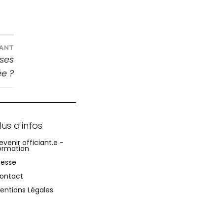
VANT
 ses
e ?
lus d'infos
evenir officiant.e -
ormation
resse
ontact
entions Légales