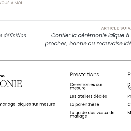
VOUS A MOI
ARTICLE SUI
Confier la cérémonie laïque à
 définition
proches, bonne ou mauvaise idé
Prestations
P
Cérémonies sur
D
mesure
f
Les ateliers dédiés
P
ariage laïques sur mesure
La parenthèse
C
Le guide des vœux de
M
mariage