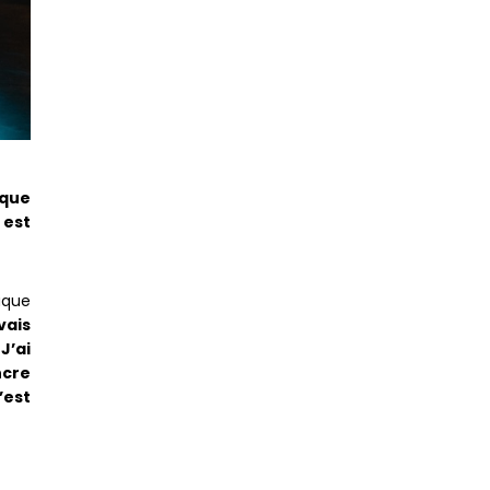
 que
e est
haque
vais
J’ai
ncre
’est