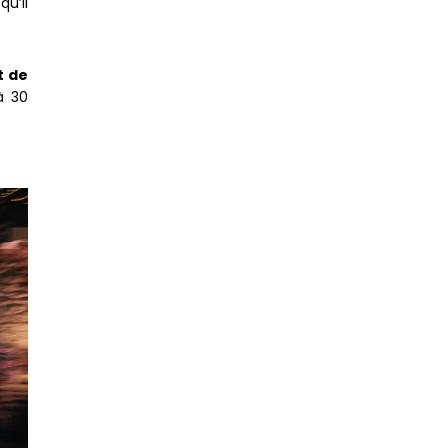
u’il
t de
à 30