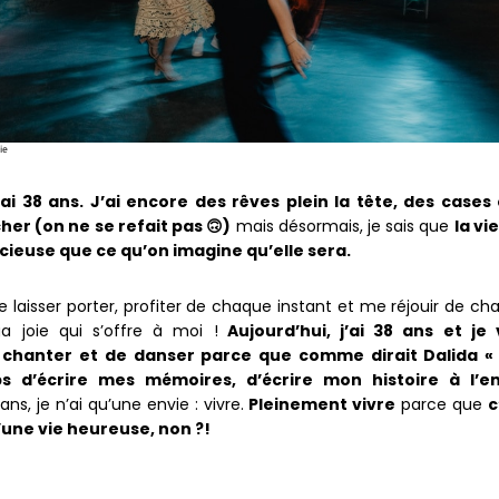
ie
j’ai 38 ans. J’ai encore des rêves plein la tête, des cases
her (on ne se refait pas 🙃)
mais désormais, je sais que
la vi
icieuse que ce qu’on imagine qu’elle sera.
me laisser porter, profiter de chaque instant et me réjouir de c
 joie qui s’offre à moi !
Aujourd’hui, j’ai 38 ans et je 
 chanter et de danser parce que comme dirait Dalida « 
s d’écrire mes mémoires, d’écrire mon histoire à l’e
ans, je n’ai qu’une envie : vivre.
Pleinement vivre
parce que
c
’une vie heureuse, non ?!