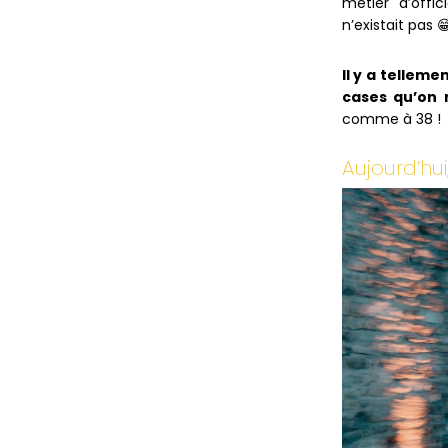
métier d’offi
n’existait pas 
Il y a tellem
cases qu’on 
comme à 38 !
Aujourd’hui,