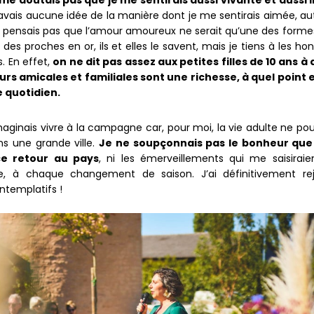
 me doutais pas que je me sentirais aussi vivante et aussi l
’avais aucune idée de la manière dont je me sentirais aimée, au
e pensais pas que l’amour amoureux ne serait qu’une des forme
 des proches en or, ils et elles le savent, mais je tiens à les ho
. En effet,
on ne dit pas assez aux petites filles de 10 ans à 
rs amicales et familiales sont une richesse, à quel point e
 quotidien.
imaginais vivre à la campagne car, pour moi, la vie adulte ne po
ns une grande ville.
Je ne soupçonnais pas le bonheur qu
ce retour au pays
, ni les émerveillements qui me saisiraie
, à chaque changement de saison. J’ai définitivement rej
ntemplatifs !