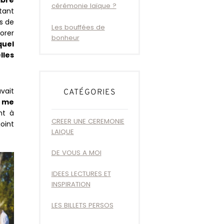
ibre
cérémonie laïque ?
tant
s de
Les bouffées de
norer
bonheur
quel
lles
uvait
CATÉGORIES
e me
nt à
CREER UNE CEREMONIE
oint
LAIQUE
DE VOUS A MOI
IDEES LECTURES ET
INSPIRATION
LES BILLETS PERSOS