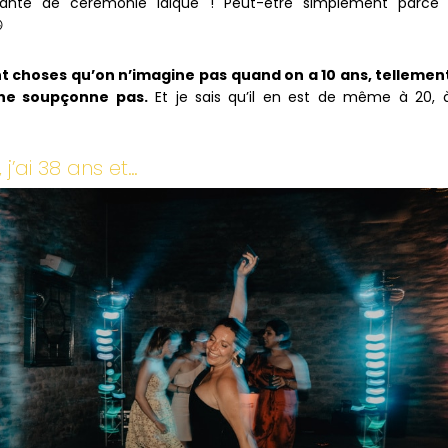
ciante de cérémonie laïque ! Peut-être simplement parce q

ent choses qu’on n’imagine pas quand on a 10 ans, tellemen
ne soupçonne pas.
Et je sais qu’il en est de même à 20, 
 j’ai 38 ans et…