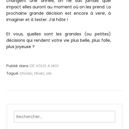
changent une année, on ne sait jamais quel
impact elles auront au moment où on les prend. La
prochaine grande décision est encore à venir, à
imaginer et à tester. J’ai hâte !
Et vous, quelles sont les grandes (ou petites)
décisions qui rendent votre vie plus belle, plus folle,
plus joyeuse ?
Publié dans
DE VOUS A MOI
Tagué
choisir
,
rêver
,
vie
Rechercher :