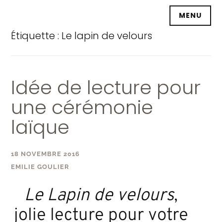
Accéder
MENU
au
contenu
Étiquette :
Le lapin de velours
principal
Idée de lecture pour
une cérémonie
laïque
18 NOVEMBRE 2016
EMILIE GOULIER
Le Lapin de velours
,
jolie lecture pour votre