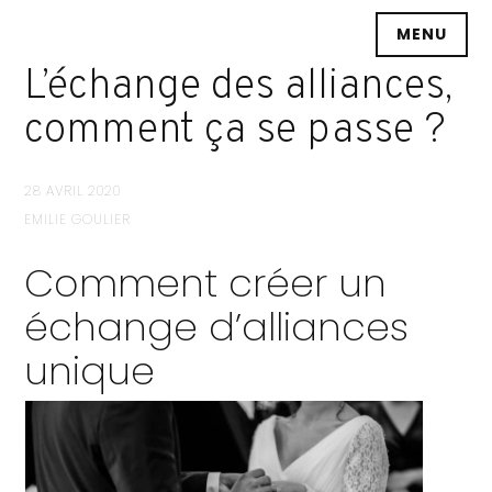
Accéder
MENU
au
contenu
L’échange des alliances,
principal
comment ça se passe ?
28 AVRIL 2020
EMILIE GOULIER
Comment créer un
échange d’alliances
unique