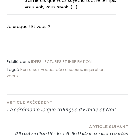
J’aimerais que vous soyez là tout le temps,
vous voir, vous revoir. (…)
Je craque ! Et vous ?
Publié dans
IDEES LECTURES ET INSPIRATION
Tagué
Ecrire ses voeux
,
idée discours
,
inspiration
voeux
Navigation
ARTICLE PRÉCÉDENT
La cérémonie laïque trilingue d’Emilie et Neil
de
l’article
ARTICLE SUIVANT
Rituel collectif : la bibliothèque des mariés