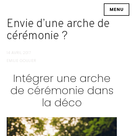
Accéder
MENU
au
contenu
Envie d’une arche de
principal
cérémonie ?
14 AVRIL 2017
EMILIE GOULIER
Intégrer une arche
de cérémonie dans
la déco