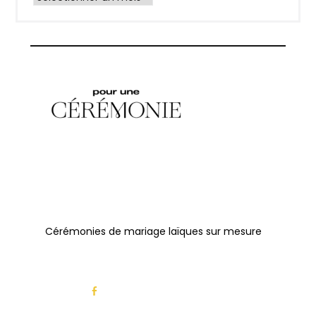
Cérémonies de mariage laïques sur mesure