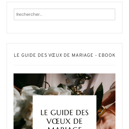
Rechercher :
LE GUIDE DES VŒUX DE MARIAGE - EBOOK