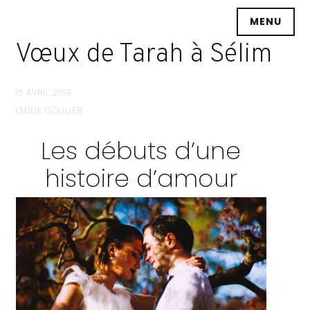
Accéder
MENU
au
contenu
Vœux de Tarah à Sélim
principal
16 AVRIL 2019
EMILIE GOULIER
Les débuts d’une
histoire d’amour