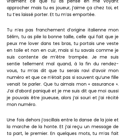
vraiment ce que tu as pensé en me voyant
approcher mais tu es joueur, j’aime ça chez toi, et
tu t’es laissé porter. Et tu m’as emportée.
Tu n’es pas franchement d’origine italienne mon
Sélim, tu as pile la bonne taille, celle qui fait que je
peux me lover dans tes bras, tu portais une veste
en toile et non en cuir, mais si tu savais comme je
suis contente de m’être trompée. Je me suis
sentie tellement mal quand, à la fin du rendez-
vous, tu m’as dit que tu serais ravi d’avoir mon
numéro et que ce n’était pas si souvent qu’une fille
venait te parler. Que tu aimais mon « assurance ».
J’ai d’abord paniqué et je me suis dit que moi aussi
je pouvais être joueuse, alors j’ai souri et j’ai récité
mon numéro.
Une fois dehors j’oscillais entre la danse de la joie et
la marche de la honte. Et j’ai reçu un message de
ta part, le premier. En quelques mots, tu m’as fait