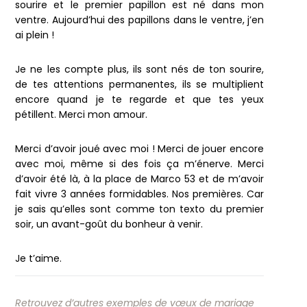
sourire et le premier papillon est né dans mon
ventre. Aujourd’hui des papillons dans le ventre, j’en
ai plein !
Je ne les compte plus, ils sont nés de ton sourire,
de tes attentions permanentes, ils se multiplient
encore quand je te regarde et que tes yeux
pétillent. Merci mon amour.
Merci d’avoir joué avec moi ! Merci de jouer encore
avec moi, même si des fois ça m’énerve. Merci
d’avoir été là, à la place de Marco 53 et de m’avoir
fait vivre 3 années formidables. Nos premières. Car
je sais qu’elles sont comme ton texto du premier
soir, un avant-goût du bonheur à venir.
Je t’aime.
Retrouvez d’autres exemples de vœux de mariage