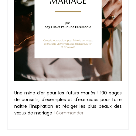
Une mine d'or pour les futurs mariés ! 100 pages
de conseils, d'exemples et d'exercices pour faire
naître l'inspiration et rédiger les plus beaux des
vœux de mariage !
Commander