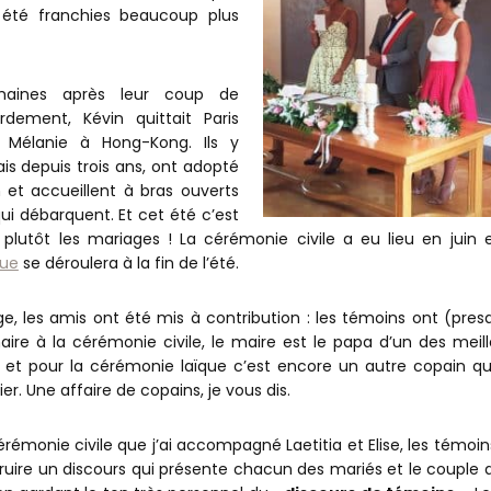
 été franchies beaucoup plus
maines après leur coup de
rdement, Kévin quittait Paris
e Mélanie à Hong-Kong. Ils y
is depuis trois ans, ont adopté
 et accueillent à bras ouverts
ui débarquent. Et cet été c’est
plutôt les mariages ! La cérémonie civile a eu lieu en juin e
que
se déroulera à la fin de l’été.
e, les amis ont été mis à contribution : les témoins ont (pres
ire à la cérémonie civile, le maire est le papa d’un des meill
et pour la cérémonie laïque c’est encore un autre copain qui
ier. Une affaire de copains, je vous dis.
érémonie civile que j’ai accompagné Laetitia et Elise, les témoin
ruire un discours qui présente chacun des mariés et le couple qu