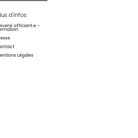
lus d'infos
evenir officiant.e -
ormation
resse
ontact
entions Légales