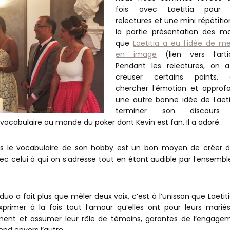
fois avec Laetitia pour
relectures et une mini répétiti
la partie présentation des ma
que
Laetitia a eu l’idée de me
en image
(lien vers l’artic
Pendant les relectures, on 
creuser certains points, a
chercher l’émotion et approfo
une autre bonne idée de Laetit
terminer son discours
vocabulaire au monde du poker dont Kevin est fan. Il a adoré.
ns le vocabulaire de son hobby est un bon moyen de créer d
c celui à qui on s’adresse tout en étant audible par l’ensembl
duo a fait plus que mêler deux voix, c’est à l’unisson que Laetit
xprimer à la fois tout l’amour qu’elles ont pour leurs mariés
ent et assumer leur rôle de témoins, garantes de l’engage
nd envers l’autre.