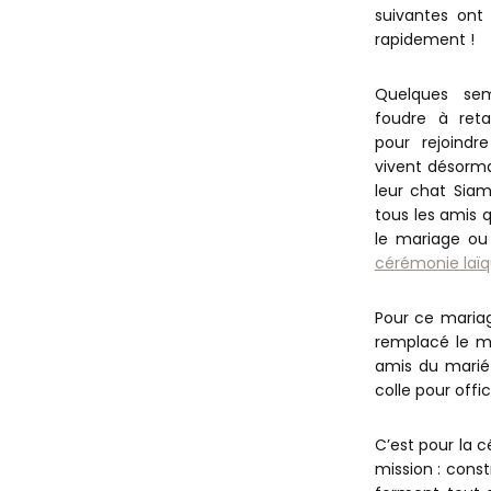
suivantes ont
rapidement !
Quelques se
foudre à reta
pour rejoindr
vivent désorma
leur chat Siam
tous les amis q
le mariage ou 
cérémonie laï
Pour ce mariag
remplacé le ma
amis du marié 
colle pour offic
C’est pour la c
mission : const