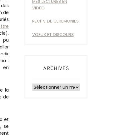
MES LECTURES EN
 des
VIDEO
on de
riés
RECITS DE CEREMONIES
ttre
le).
VOEUX ET DISCOURS
a pu
ller
ndir
ia :
 en
ARCHIVES
Archives
e la
e de
ia et
, se
ment