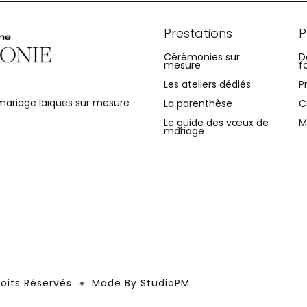
Prestations
P
Cérémonies sur
D
mesure
f
Les ateliers dédiés
P
ariage laïques sur mesure
La parenthèse
C
Le guide des vœux de
M
mariage
oits Réservés
Made By
StudioPM
♦