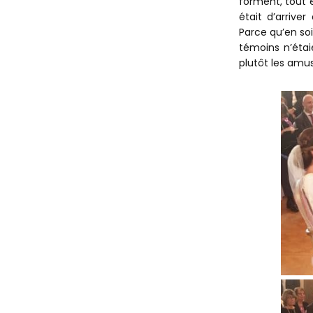
forment, tout 
était d’arrive
Parce qu’en so
témoins n’étai
plutôt les amu