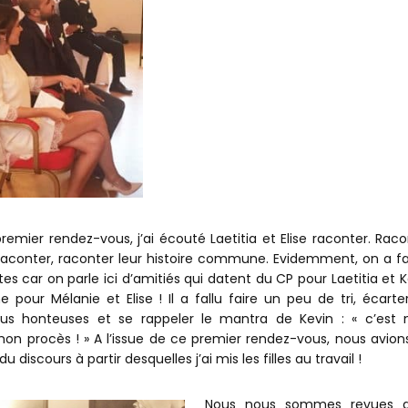
remier rendez-vous, j’ai écouté Laetitia et Elise raconter. Raco
 raconter, raconter leur histoire commune. Evidemment, on a fai
es car on parle ici d’amitiés qui datent du CP pour Laetitia et 
 pour Mélanie et Elise ! Il a fallu faire un peu de tri, écarter
 plus honteuses et se rappeler le mantra de Kevin : « c’est
on procès ! » A l’issue de ce premier rendez-vous, nous avions
u discours à partir desquelles j’ai mis les filles au travail !
Nous nous sommes revues 