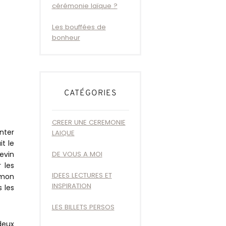
cérémonie laïque ?
Les bouffées de
bonheur
CATÉGORIES
CREER UNE CEREMONIE
nter
LAIQUE
t le
Kevin
DE VOUS A MOI
 les
IDEES LECTURES ET
 mon
INSPIRATION
 les
LES BILLETS PERSOS
deux