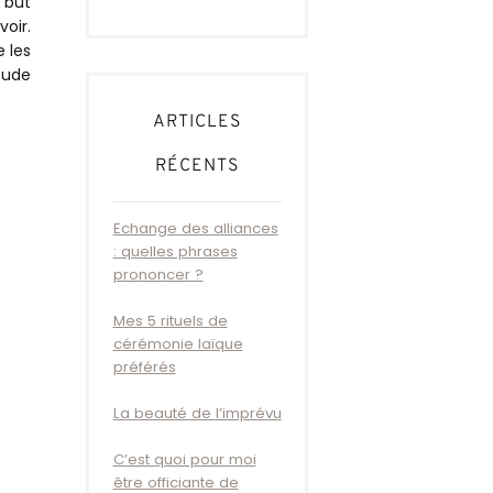
e but
oir.
 les
tude
ARTICLES
RÉCENTS
Echange des alliances
: quelles phrases
prononcer ?
Mes 5 rituels de
cérémonie laïque
préférés
La beauté de l’imprévu
C’est quoi pour moi
être officiante de