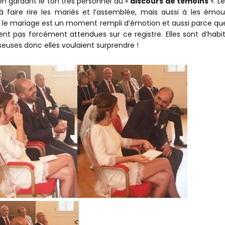
en gardant le ton très personnel du «
discours de témoins
». L
r à faire rire les mariés et l’assemblée, mais aussi à les émouv
i le mariage est un moment rempli d’émotion et aussi parce que
ent pas forcément attendues sur ce registre. Elles sont d’habi
seuses donc elles voulaient surprendre !