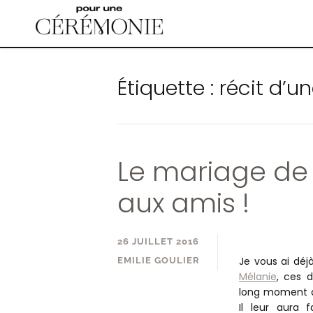
Accéder
au
contenu
principal
Étiquette :
récit d’u
Le mariage de 
aux amis !
26 JUILLET 2016
Je vous ai déj
EMILIE GOULIER
Mélanie
, ces 
long moment a
Il leur aura 