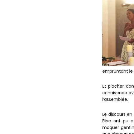
empruntant le 
Et piocher da
connivence ave
l’assemblée.
Le discours en 
Elise ont pu e
moquer gentim
que chacun pre