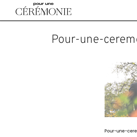
Accéder
au
contenu
principal
Pour-une-ceremo
Pour-une-cere