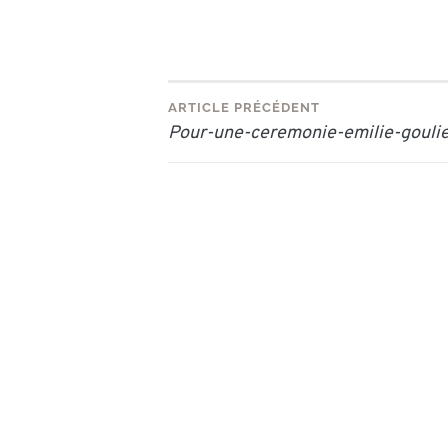
Navigation
ARTICLE PRÉCÉDENT
Pour-une-ceremonie-emilie-gouli
de
l’article