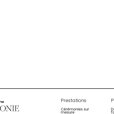
Prestations
P
Cérémonies sur
D
mesure
f