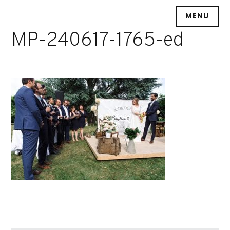
Accéder
MENU
au
contenu
MP-240617-1765-ed
principal