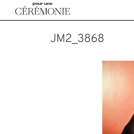
Accéder
au
contenu
principal
JM2_3868