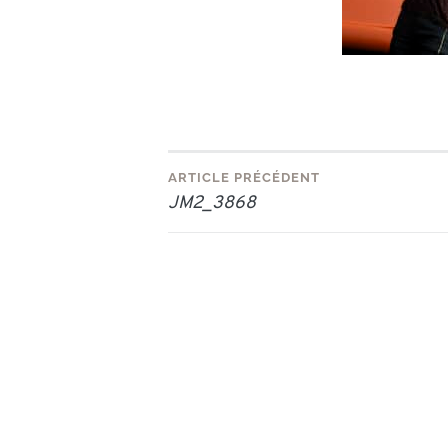
Navigation
ARTICLE PRÉCÉDENT
JM2_3868
de
l’article