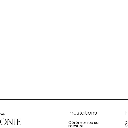
Prestations
P
Cérémonies sur
D
mesure
f