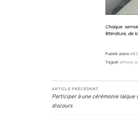
Chaque semaine
littérature, de 
Publié dans
MES
Tagué
amour
,
i
Navigation
ARTICLE PRÉCÉDENT
Participer à une cérémonie laïque s
de
discours
l’article