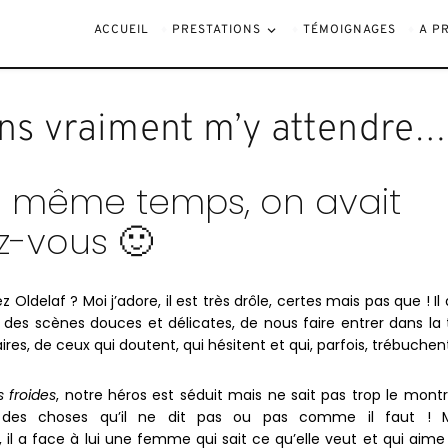
attendre…
ACCUEIL
PRESTATIONS
TÉMOIGNAGES
A P
sans vraiment m’y attendre…
en même temps, on avait
z-vous 🙂
 Oldelaf ? Moi j’adore, il est très drôle, certes mais pas que ! Il
 des scènes douces et délicates, de nous faire entrer dans la 
ires, de ceux qui doutent, qui hésitent et qui, parfois, trébuchen
 froides
, notre héros est séduit mais ne sait pas trop le montre
e des choses qu’il ne dit pas ou pas comme il faut ! M
il a face à lui une femme qui sait ce qu’elle veut et qui aime 