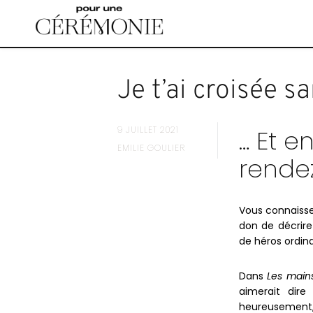
Accéder
au
contenu
principal
Je t’ai croisée 
9 JUILLET 2021
… Et 
EMILIE GOULIER
rende
Vous connaissez
don de décrire
de héros ordina
Dans
Les mains
aimerait dir
heureusement, 