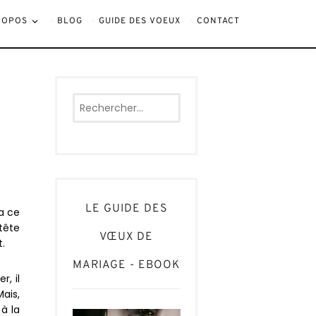
ROPOS
BLOG
GUIDE DES VOEUX
CONTACT
Rechercher :
LE GUIDE DES
 a ce
tête
VŒUX DE
t.
MARIAGE - EBOOK
r, il
ais,
à la