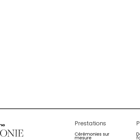
Prestations
P
Cérémonies sur
D
mesure
f