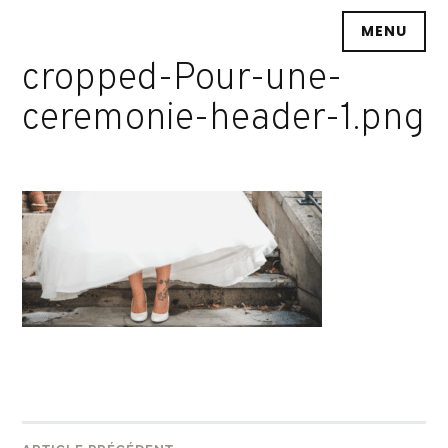
Accéder
MENU
au
contenu
cropped-Pour-une-
principal
ceremonie-header-1.png