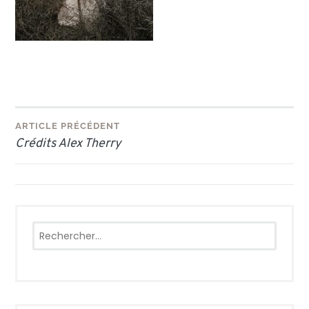
Navigation
ARTICLE PRÉCÉDENT
Crédits Alex Therry
de
l’article
Rechercher :