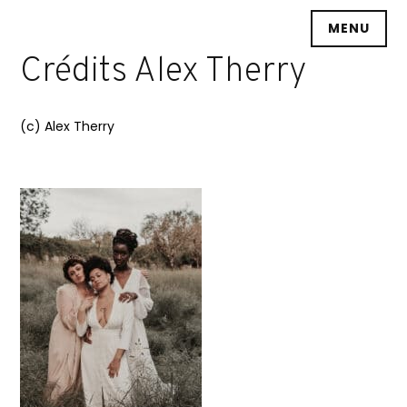
Accéder
MENU
au
contenu
Crédits Alex Therry
principal
(c) Alex Therry