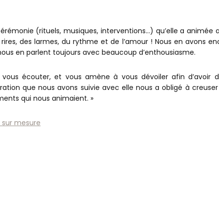
érémonie (rituels, musiques, interventions…) qu’elle a animée 
des rires, des larmes, du rythme et de l’amour ! Nous en avons e
tés nous en parlent toujours avec beaucoup d’enthousiasme.
 vous écouter, et vous amène à vous dévoiler afin d’avoir d
ation que nous avons suivie avec elle nous a obligé à creuser
iments qui nous animaient. »
 sur mesure