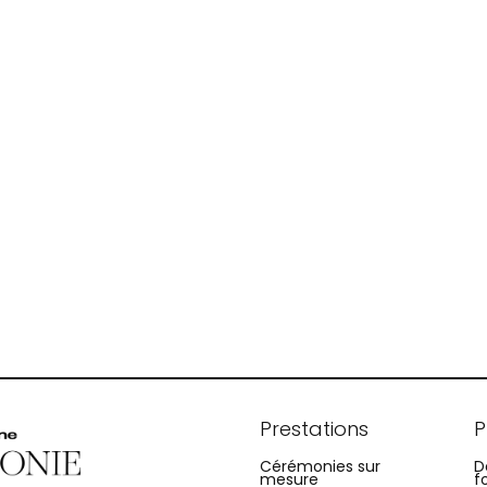
Prestations
P
Cérémonies sur
D
mesure
f