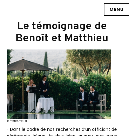
Accéder
MENU
au
contenu
Le témoignage de
principal
Benoît et Matthieu
© Pierre Atelier
« Dans le cadre de nos recherches d’un officiant de